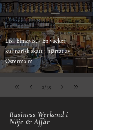
Lisa Elmqvist - En vacker
kulinarisk skatt i hjärtat av
Östermalm
2
/
35
Business
Weekend i
Nöje & Affär