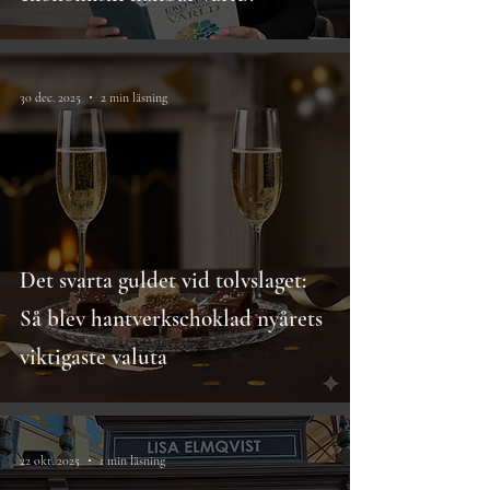
30 dec. 2025
2 min läsning
Det svarta guldet vid tolvslaget:
Så blev hantverkschoklad nyårets
viktigaste valuta
22 okt. 2025
1 min läsning