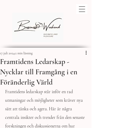
17 juli 2024
2 min läsning
Framtidens Ledarskap -
Nycklar till Framgång i en
Föränderlig Värld
Framtidens ledarskap står inför en rad 
utmaningar och möjligheter som kräver nya 
sätt att tänka och agera. Här är några 
centrala insikter och trender från den senaste 
forskningen och diskussionerna om hur 