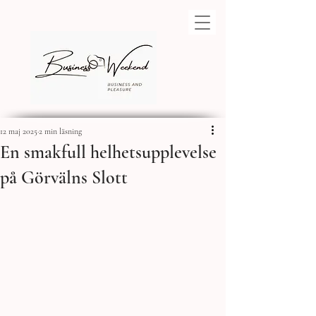
12 maj 2025
2 min läsning
En smakfull helhetsupplevelse
på Görvälns Slott