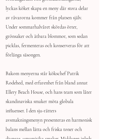
lyckas köket skapa en meny där stora delar 
av råvarorna kommer från platsen själv. 
Under sommarhalvåret skördas örter, 
grönsaker och ätbara blommor, som sedan 
picklas, fermenteras och konserveras för att 
förlänga säsongen.
Bakom menyerna står kökschef Patrik 
Rodehed, med erfarenhet från bland annat 
Ellery Beach House, och hans team som låter 
skandinaviska smaker möta globala 
influenser. I den sju-rätters 
avsmakningsmenyn presenteras en harmonisk 
balans mellan lätta och friska toner och 
djupare, umamirika smaker. Middagen inleds 