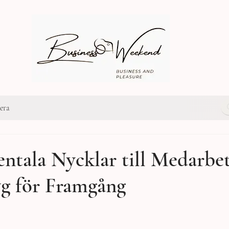
era
ntala Nycklar till Medarbe
yg för Framgång