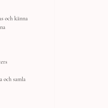
kus och känna 
na 
ers 
a och samla 