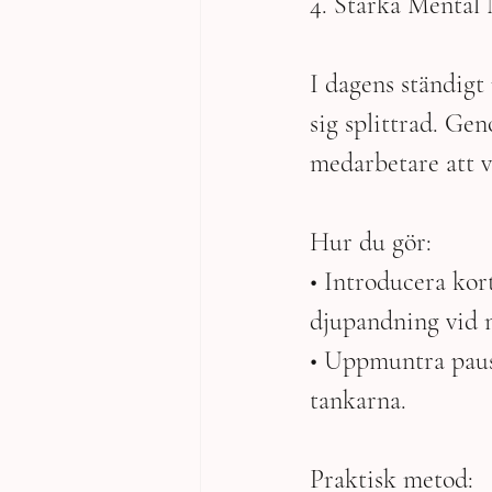
4. Stärka Mental
I dagens ständigt 
sig splittrad. Ge
medarbetare att v
Hur du gör:
• Introducera kor
djupandning vid 
• Uppmuntra paus
tankarna.
Praktisk metod: