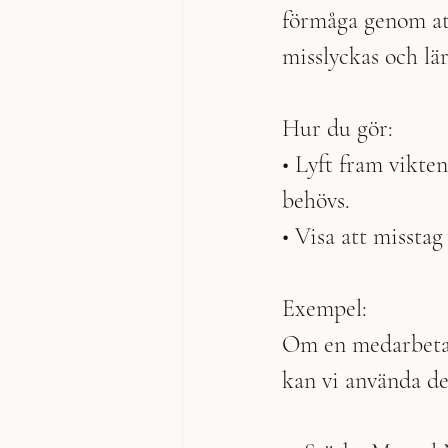
förmåga genom att
misslyckas och lär
Hur du gör:
• Lyft fram vikte
behövs.
• Visa att misstag
Exempel:
Om en medarbetare
kan vi använda d