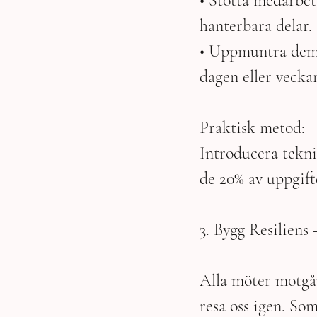
• Stötta medarbet
hanterbara delar.
• Uppmuntra dem a
dagen eller vecka
Praktisk metod:
Introducera tekn
de 20% av uppgift
3. Bygg Resilien
Alla möter motgång
resa oss igen. So