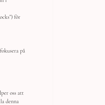
m i 
cks”) för 
fokusera på 
per oss att 
kla denna 