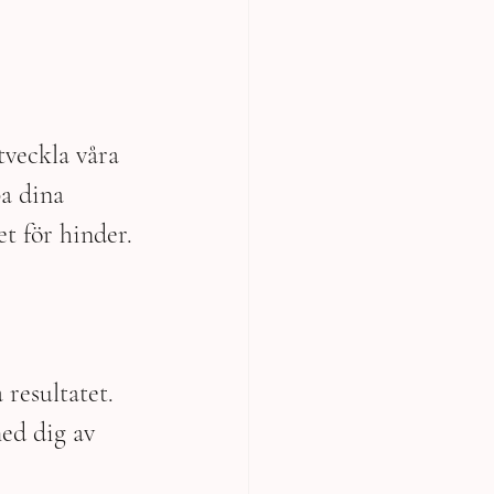
tveckla våra 
a dina 
t för hinder.
 resultatet.
med dig av 