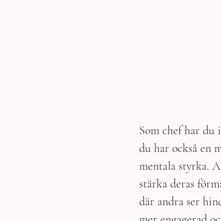
Som chef har du i
du har också en mö
mentala styrka. A
stärka deras förm
där andra ser hin
mer engagerad och