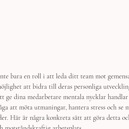
nte bara en roll i att leda ditt team mot gemen
jlighet att bidra till deras personliga utvecklin
tt ge dina medarbetare mentala nycklar handlar
åga att möta utmaningar, hantera stress och se m
der. Här är några konkreta sätt att göra detta oc
 motståndskraftig arbetsplats.