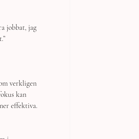
ra jobbat, jag 
.”
som verkligen 
fokus kan 
er effektiva.