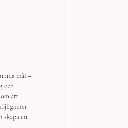
samma mål – 
g och 
 om att 
öjligheter 
h skapa en 