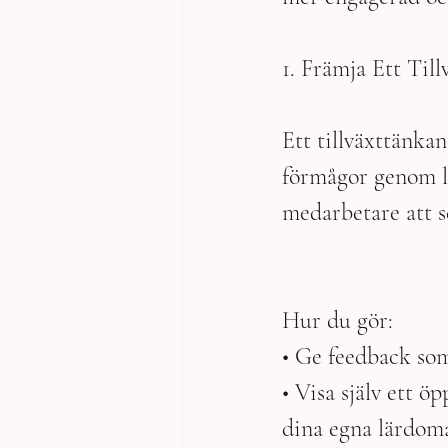
1. Främja Ett Til
Ett tillväxttänka
förmågor genom l
medarbetare att s
Hur du gör:
• Ge feedback som 
• Visa själv ett ö
dina egna lärdoma