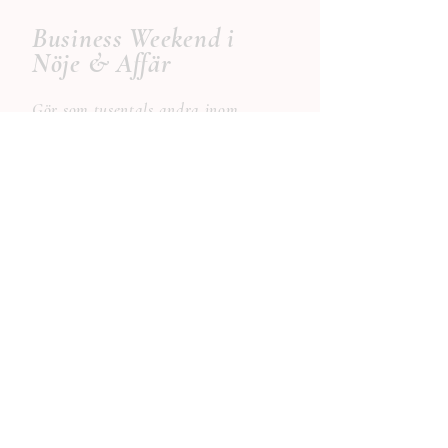
Business
Weekend i
Nöje & Affär
Gör som tusentals andra inom
näringsliv och få gratis
uppdateringar kring det senaste inom
börsen, affärer och nöjen direkt till
din mail.
Anmäl dig till vårt kostnadsfria
nyhetsbrev.
Prenumerera