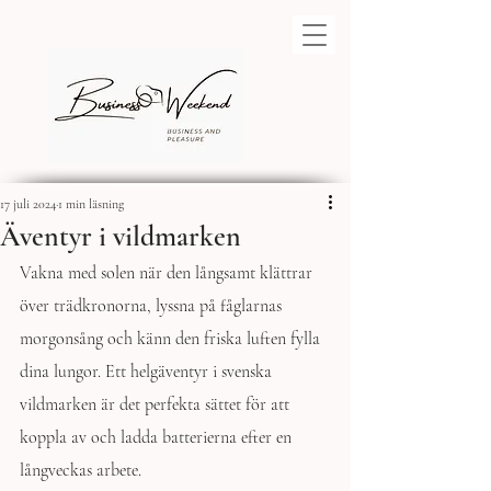
17 juli 2024
1 min läsning
Äventyr i vildmarken
Vakna med solen när den långsamt klättrar 
över trädkronorna, lyssna på fåglarnas 
morgonsång och känn den friska luften fylla 
dina lungor. Ett helgäventyr i svenska 
vildmarken är det perfekta sättet för att 
koppla av och ladda batterierna efter en 
långveckas arbete.